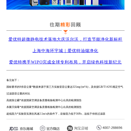
往期
精彩
回顾
爱优特超微静电技术落地大庆沃尔沃，打造节能净化新标杆
上海中海环宇城｜爱优特油烟净化
爱优特携手WIPO完成全球专利布局，开启绿色科技新纪元
备注如下：
国标要求的9倍容尘量*数据来源于第三方实验室容尘量达325mg/(m³/h)，及依据GB/T14295规定空气
过滤器容尘量的对比
高效除尘霾*
依据国家空调设备质量检验检测中心出具的检测报告
杀菌灭病毒*依据国家空调设备质量检验检测中心出具的检测报告
超低阻力*
实验室实测
在风速2.5m/s的条件下，设备阻力低于30Pa
，远低于传统过滤器
淘宝店铺